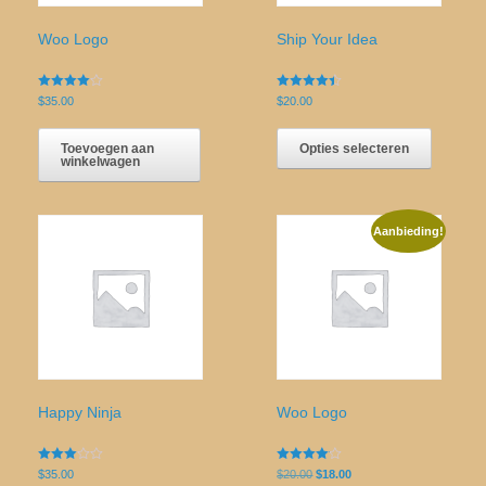
Woo Logo
Ship Your Idea
Gewaardeerd
Gewaardeerd
$
35.00
$
20.00
4.00
4.33
uit 5
uit 5
Dit
product
Toevoegen aan
Opties selecteren
winkelwagen
heeft
meerder
variaties
Deze
Aanbieding!
optie
kan
gekozen
worden
op
de
productp
Happy Ninja
Woo Logo
Gewaardeerd
Gewaardeerd
Oorspronkelijke
Huidige
$
35.00
$
20.00
$
18.00
3.00
4.00