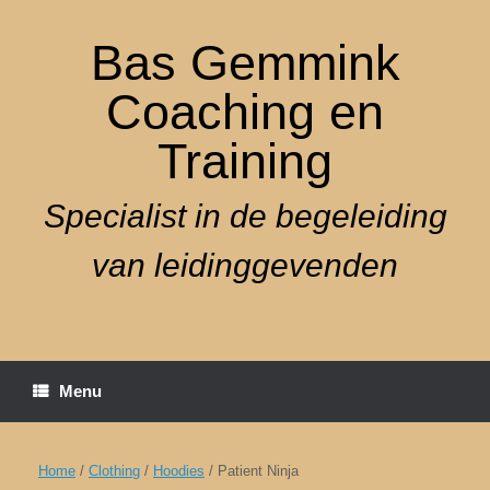
Ga
naar
Bas Gemmink
de
inhoud
Coaching en
Training
Specialist in de begeleiding
van leidinggevenden
Menu
Home
/
Clothing
/
Hoodies
/ Patient Ninja