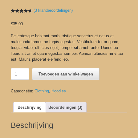
(
3
klantbeoordelingen)
Gewaardeerd
3
4.67
op 5
$
35.00
gebaseerd
op
klant
waarderingen
Pellentesque habitant morbi tristique senectus et netus et
malesuada fames ac turpis egestas. Vestibulum tortor quam,
feugiat vitae, ultricies eget, tempor sit amet, ante. Donec eu
libero sit amet quam egestas semper. Aenean ultricies mi vitae
est. Mauris placerat eleifend leo.
Patient
Toevoegen aan winkelwagen
Ninja
aantal
Categorieën:
Clothing
,
Hoodies
Beschrijving
Beoordelingen (3)
Beschrijving