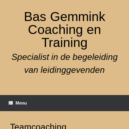
Ga
naar
Bas Gemmink
de
inhoud
Coaching en
Training
Specialist in de begeleiding
van leidinggevenden
Menu
Teamcoaching