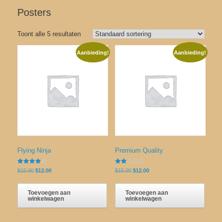
Posters
Toont alle 5 resultaten
Aanbieding!
Aanbieding!
Flying Ninja
Premium Quality
Gewaardeerd
Gewaardeerd
Oorspronkelijke
Huidige
Oorspronkelijke
Huidige
$
15.00
$
12.00
$
15.00
$
12.00
4.00
2.00
prijs
prijs
prijs
prijs
uit 5
uit 5
was:
is:
was:
is:
Toevoegen aan
Toevoegen aan
$15.00.
$12.00.
$15.00.
$12.00.
winkelwagen
winkelwagen