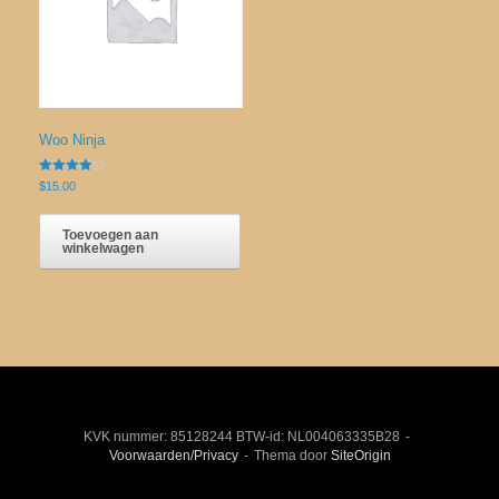
Woo Ninja
Gewaardeerd
$
15.00
4.00
uit 5
Toevoegen aan
winkelwagen
KVK nummer: 85128244 BTW-id: NL004063335B28
Voorwaarden/Privacy
Thema door
SiteOrigin