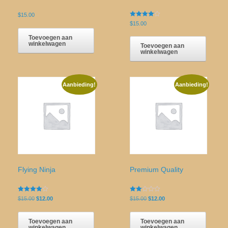
$
15.00
Gewaardeerd
$
15.00
4.00
uit 5
Toevoegen aan
winkelwagen
Toevoegen aan
winkelwagen
Aanbieding!
Aanbieding!
Flying Ninja
Premium Quality
Gewaardeerd
Gewaardeerd
Oorspronkelijke
Huidige
Oorspronkelijke
Huidige
$
15.00
$
12.00
$
15.00
$
12.00
4.00
2.00
prijs
prijs
prijs
prijs
uit 5
uit 5
was:
is:
was:
is:
Toevoegen aan
Toevoegen aan
$15.00.
$12.00.
$15.00.
$12.00.
winkelwagen
winkelwagen