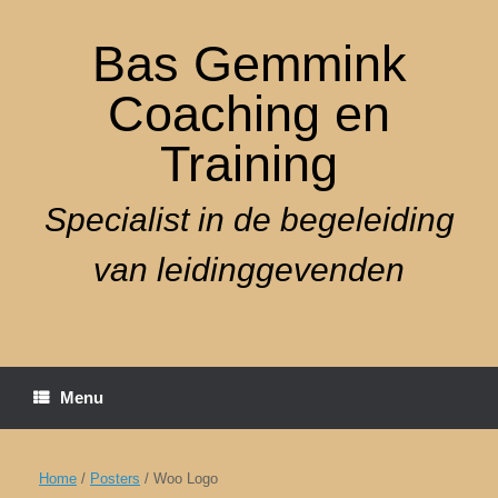
Ga
naar
Bas Gemmink
de
inhoud
Coaching en
Training
Specialist in de begeleiding
van leidinggevenden
Menu
Home
/
Posters
/ Woo Logo