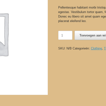
op
klant
waarderingen
Pellentesque habitant morbi tristi
egestas. Vestibulum tortor quam, fe
Donec eu libero sit amet quam eges
placerat eleifend leo.
Ship
Toevoegen aan w
Your
Idea
aantal
SKU:
N/B
Categorieën:
Clothing
,
T