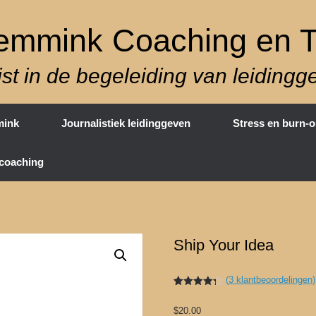
mmink Coaching en T
ist in de begeleiding van leiding
mink
Journalistiek leidinggeven
Stress en burn-o
coaching
Ship Your Idea
(
3
klantbeoordelingen)
Gewaardeerd
3
4.33
op 5
$
20.00
gebaseerd