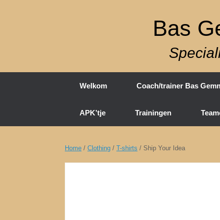
Ga
naar
Bas Ge
de
inhoud
Special
Welkom
Coach/trainer Bas Gem
APK’tje
Trainingen
Team
Home
/
Clothing
/
T-shirts
/ Ship Your Idea