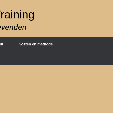
raining
gevenden
ut
Kosten en methode